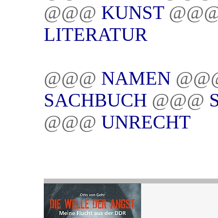
@@@
KUNST
@@
LITERATUR
@@@
NAMEN
@@
SACHBUCH
@@@
@@@
UNRECHT