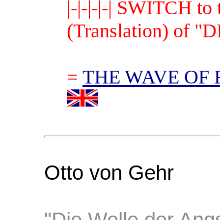
|-|-|-|-| SWITCH 
(Translation) of
=
THE WAVE OF 
Otto von Gehr
"Die Welle der Ang