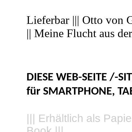
Lieferbar ||| Otto von 
|| Meine Flucht aus d
DIESE WEB-SEITE /-SI
für SMARTPHONE, TABL
||| Erhältlich als Pa
Book |||