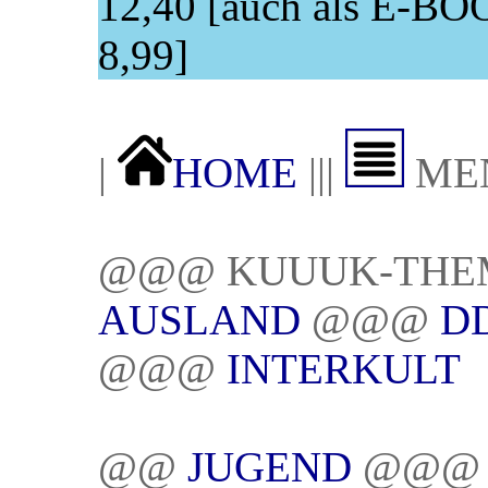
12,40 [auch als E-BO
8,99]
|
HOME
|||
ME
@@@ KUUUK-THE
AUSLAND
@@@
D
@@@
INTERKULT
@@
JUGEND
@@