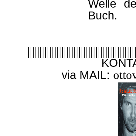
Welle de
Buch.
||||||||||||||||||||||||||||||||||||||||||||
KONTAKT zu
otto
via MAIL: