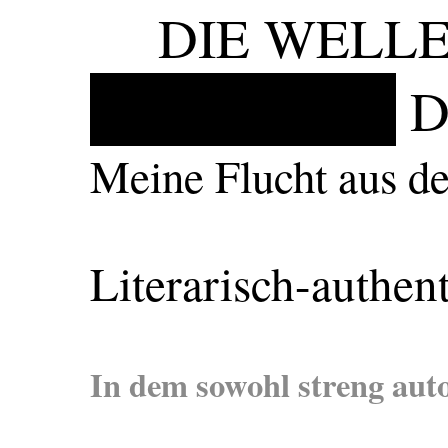
DIE WELL
D
Meine Flucht aus 
Literarisch-authen
In dem sowohl streng aut