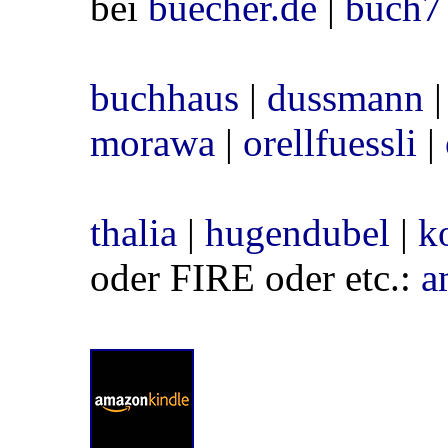
bei
buecher.de
|
buch7
buchhaus
|
dussmann
|
morawa
|
orellfuessli
|
thalia
|
hugendubel
|
k
oder FIRE oder etc.:
a