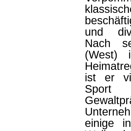
klassis
beschäft
und div
Nach se
(West) 
Heimatre
ist er v
Sport
Gewaltpr
Unterneh
einige i